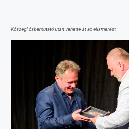
Kőszegi ősbemutató után vehette át az elismerést