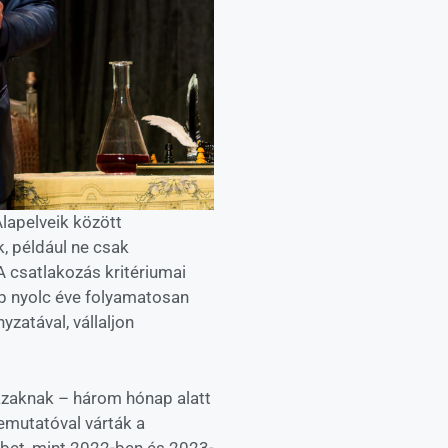
lapelveik között
, például ne csak
A csatlakozás kritériumai
bb nyolc éve folyamatosan
zatával, vállaljon
ázaknak – három hónap alatt
emutatóval várták a
bet, mint 2022-ben és 2023-