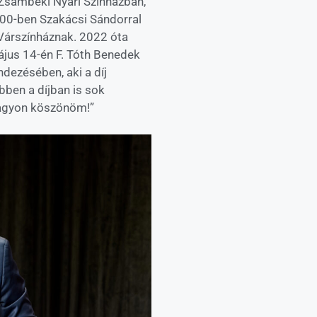
 Zsámbéki Nyári Színházban,
000-ben Szakácsi Sándorral
 Várszínháznak. 2022 óta
ájus 14-én F. Tóth Benedek
dezésében, aki a díj
bben a díjban is sok
nagyon köszönöm!”