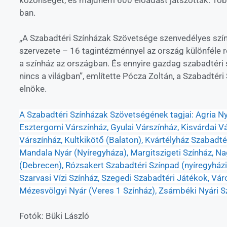
ban.
„A Szabadtéri Színházak Szövetsége szenvedélyes szí
szervezete – 16 tagintézménnyel az ország különféle 
a színház az országban. És ennyire gazdag szabadtéri
nincs a világban”, említette Pócza Zoltán, a Szabadté
elnöke.
A Szabadtéri Színházak Szövetségének tagjai: Agria Ny
Esztergomi Várszínház, Gyulai Várszínház, Kisvárdai V
Várszínház, Kultkikötő (Balaton), Kvártélyház Szabadté
Mandala Nyár (Nyíregyháza), Margitszigeti Színház, N
(Debrecen),
Rózsakert Szabadtéri Színpad
(nyíregyház
Szarvasi Vízi Színház, Szegedi Szabadtéri Játékok, Vá
Mézesvölgyi Nyár
(Veres 1 Színház), Zsámbéki Nyári S
Fotók: Büki László