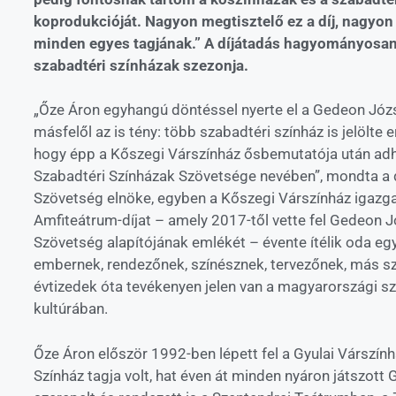
koprodukcióját. Nagyon megtisztelő ez a díj, nagy
minden egyes tagjának.” A díjátadás hagyományosan az
szabadtéri színházak szezonja.
„Őze Áron egyhangú döntéssel nyerte el a Gedeon Józs
másfelől az is tény: több szabadtéri színház is jelölte e
hogy épp a Kőszegi Várszínház ősbemutatója után adha
Szabadtéri Színházak Szövetsége nevében”, mondta a d
Szövetség elnöke, egyben a Kőszegi Várszínház igazga
Amfiteátrum-díjat – amely 2017-től vette fel Gedeon Józ
Szövetség alapítójának emlékét – évente ítélik oda egy
embernek, rendezőnek, színésznek, tervezőnek, más sz
évtizedek óta tevékenyen jelen van a magyarországi sz
kultúrában.
Őze Áron először 1992-ben lépett fel a Gyulai Várszín
Színház tagja volt, hat éven át minden nyáron játszott