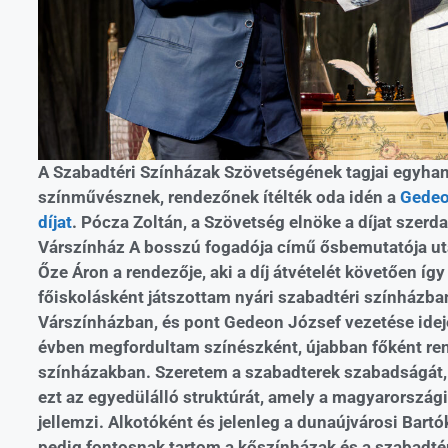
A Szabadtéri Színházak Szövetségének tagjai egyha
színművésznek, rendezőnek ítélték oda idén a
Gedeo
díjat
. Pócza Zoltán, a Szövetség elnöke a díjat szerda
Várszínház A bosszú fogadója című ősbemutatója u
Őze Áron a rendezője, aki a díj átvételét követően így
főiskolásként játszottam nyári szabadtéri színházba
Várszínházban, és pont Gedeon József vezetése idej
évben megfordultam színészként, újabban főként ren
színházakban. Szeretem a szabadterek szabadságát, 
ezt az egyedülálló struktúrát, amely a magyarország
jellemzi. Alkotóként és jelenleg a dunaújvárosi Bart
pedig fontosnak tartom a kőszínházak és a szabadté