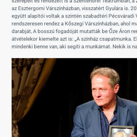
szerepelt és rendezett is a Szentendrei Teátrumban, a
az Esztergomi Várszínházban, visszatért Gyulára is. 2
együtt alapítói voltak a szintén szabadtéri Pécsváradi
rendszeresen rendez a Kőszegi Várszínházban, ahol m
darabját, A bosszú fogadóját mutatták be Őze Áron ren
átvételekor kiemelte azt is: „A színház csapatmunka. E
mindenki benne van, aki segíti a munkámat. Nekik is 