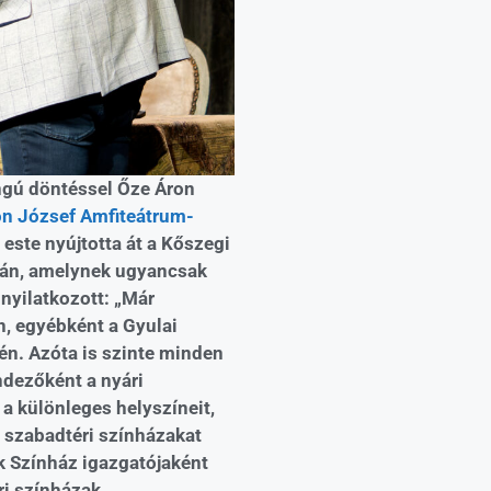
ngú döntéssel Őze Áron
n József Amfiteátrum-
 este nyújtotta át a Kőszegi
tán, amelynek ugyancsak
 nyilatkozott: „Már
n, egyébként a Gyulai
én. Azóta is szinte minden
dezőként a nyári
a különleges helyszíneit,
i szabadtéri színházakat
ók Színház igazgatójaként
ri színházak