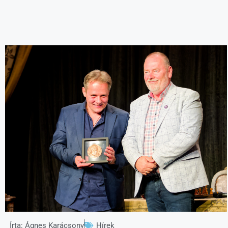
Írta:
Ágnes Karácsony
Hírek