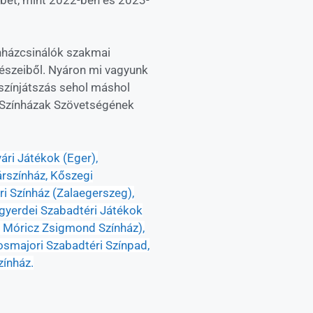
nházcsinálók szakmai
részeiből. Nyáron mi vagyunk
 színjátszás sehol máshol
ri Színházak Szövetségének
ári Játékok (Eger),
árszínház, Kőszegi
ri Színház (Zalaegerszeg),
agyerdei Szabadtéri Játékok
i Móricz Zsigmond Színház),
rosmajori Szabadtéri Színpad,
zínház.