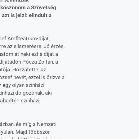
on köszönöm a Szövetség
t is jelzi: elindult a
ef Amfiteátrum-díjat,
rre az elismerésre. Jó érzés,
tom át neki ezt a díjat a
íjátadón Pócza Zoltán, a
tója. Hozzátette: az
sef nevét, ezzel is őrizve a
-egy olyan színházi
ínházi dolgozónak, aki
abadtéri színházi
házban, és míg a Nemzeti
 Gyulán. Majd többször