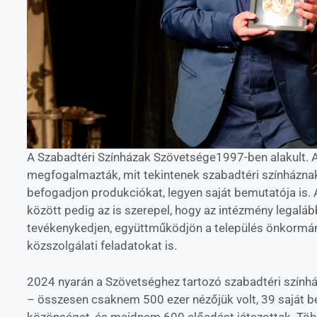
A Szabadtéri Színházak Szövetsége1997-ben alakult. A
megfogalmazták, mit tekintenek szabadtéri színháznak
befogadjon produkciókat, legyen saját bemutatója is. 
között pedig az is szerepel, hogy az intézmény legalá
tevékenykedjen, együttműködjön a település önkormány
közszolgálati feladatokat is.
2024 nyarán a Szövetséghez tartozó szabadtéri szính
– összesen csaknem 500 ezer nézőjük volt, 39 saját b
közönséget, és majdnem 600 előadást játszottak. Töb