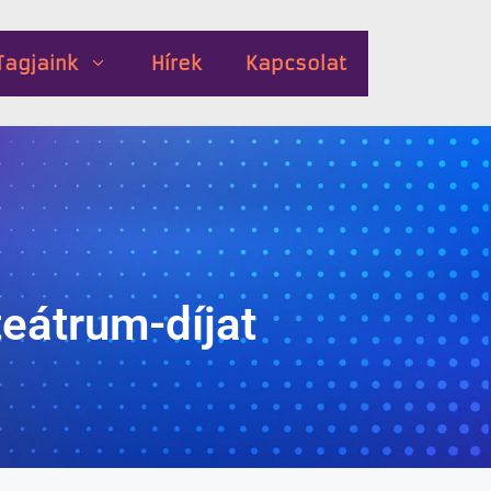
Tagjaink
Hírek
Kapcsolat
eátrum-díjat