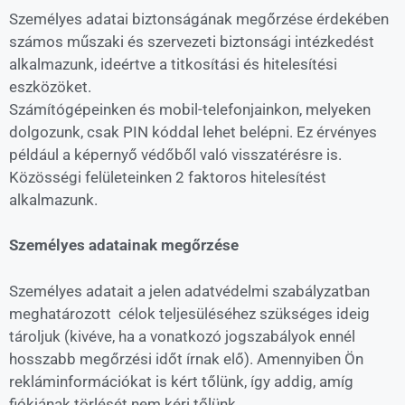
Személyes adatai biztonságának megőrzése érdekében
számos műszaki és szervezeti biztonsági intézkedést
alkalmazunk, ideértve a titkosítási és hitelesítési
eszközöket.
Számítógépeinken és mobil-telefonjainkon, melyeken
dolgozunk, csak PIN kóddal lehet belépni. Ez érvényes
például a képernyő védőből való visszatérésre is.
Közösségi felületeinken 2 faktoros hitelesítést
alkalmazunk.
Személyes adatainak megőrzése
Személyes adatait a jelen adatvédelmi szabályzatban
meghatározott célok teljesüléséhez szükséges ideig
tároljuk (kivéve, ha a vonatkozó jogszabályok ennél
hosszabb megőrzési időt írnak elő). Amennyiben Ön
rekláminformációkat is kért tőlünk, így addig, amíg
fiókjának törlését nem kéri tőlünk.