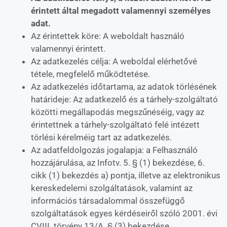
érintett által megadott valamennyi személyes
adat.
Az érintettek köre: A weboldalt használó
valamennyi érintett.
Az adatkezelés célja: A weboldal elérhetővé
tétele, megfelelő működtetése.
Az adatkezelés időtartama, az adatok törlésének
határideje: Az adatkezelő és a tárhely-szolgáltató
közötti megállapodás megszűnéséig, vagy az
érintettnek a tárhely-szolgáltató felé intézett
törlési kérelméig tart az adatkezelés.
Az adatfeldolgozás jogalapja: a Felhasználó
hozzájárulása, az Infotv. 5. § (1) bekezdése, 6.
cikk (1) bekezdés a) pontja, illetve az elektronikus
kereskedelemi szolgáltatások, valamint az
információs társadalommal összefüggő
szolgáltatások egyes kérdéseiről szóló 2001. évi
CVIII. törvény 13/A. § (3) bekezdése.