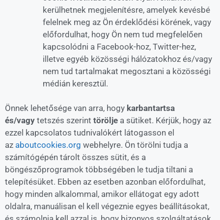
kerülhetnek megjelenítésre, amelyek kevésbé
felelnek meg az Ön érdeklődési körének, vagy
előfordulhat, hogy Ön nem tud megfelelően
kapcsolódni a Facebook-hoz, Twitter-hez,
illetve egyéb közösségi hálózatokhoz és/vagy
nem tud tartalmakat megosztani a közösségi
médián keresztül.
Önnek lehetősége van arra, hogy
karbantartsa
és/vagy
tetszés szerint
törölje
a sütiket. Kérjük, hogy az
ezzel kapcsolatos tudnivalókért látogasson el
az
aboutcookies.org
webhelyre. Ön törölni tudja a
számítógépén tárolt összes sütit, és a
böngészőprogramok többségében le tudja tiltani a
telepítésüket. Ebben az esetben azonban előfordulhat,
hogy minden alkalommal, amikor ellátogat egy adott
oldalra, manuálisan el kell végeznie egyes beállításokat,
és számolnia kell azzal is, hogy bizonyos szolgáltatások