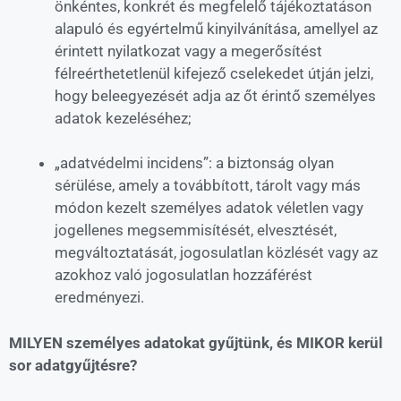
önkéntes, konkrét és megfelelő tájékoztatáson
alapuló és egyértelmű kinyilvánítása, amellyel az
érintett nyilatkozat vagy a megerősítést
félreérthetetlenül kifejező cselekedet útján jelzi,
hogy beleegyezését adja az őt érintő személyes
adatok kezeléséhez;
„adatvédelmi incidens”: a biztonság olyan
sérülése, amely a továbbított, tárolt vagy más
módon kezelt személyes adatok véletlen vagy
jogellenes megsemmisítését, elvesztését,
megváltoztatását, jogosulatlan közlését vagy az
azokhoz való jogosulatlan hozzáférést
eredményezi.
MILYEN személyes adatokat gyűjtünk, és MIKOR kerül
sor adatgyűjtésre?