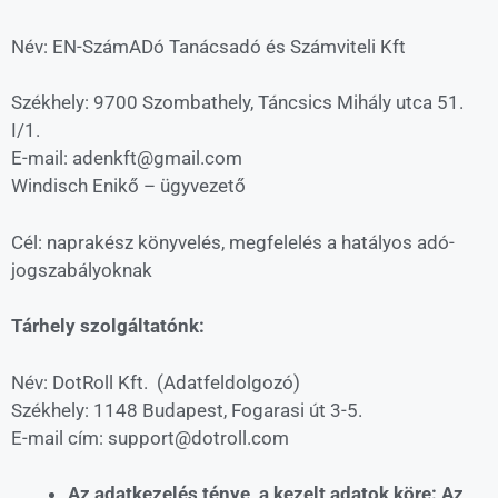
Név:
EN-SzámADó Tanácsadó és Számviteli Kft
Székhely: 9700 Szombathely, Táncsics Mihály utca 51.
I/1.
E-mail: adenkft@gmail.com
Windisch Enikő – ügyvezető
Cél: naprakész könyvelés, megfelelés a hatályos adó-
jogszabályoknak
Tárhely szolgáltatónk:
Név: DotRoll Kft. (Adatfeldolgozó)
Székhely: 1148 Budapest, Fogarasi út 3-5.
E-mail cím: support@dotroll.com
Az adatkezelés ténye, a kezelt adatok köre: Az