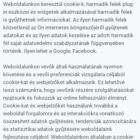
Weboldalunkon keresztül cookie-k, harmadik felek plug-
in eszközei és widgetek alkalmazásával harmadik felek
is gyűjthetnek információkat. Az ilyen harmadik felek
közvetlenül az Ön internetes böngészőjéről gyűjtenek
adatokat és az ilyen adatok kezelése az adott harmadik
fél saját adatvédelmi szabályzatának függvényében
történik. Ilyen lehet a Google, Facebook.
Weboldalunkon vevők általi használatának nyomon
követése és a vevői preferenciák vizsgálata céljából
cookie-kat és webjelzőket alkalmazunk. Ez lehetővé
teszi számunkra, hogy vevőink részére szolgáltatásokat
nyújtsunk és fokozzuk az online felhasználói élményt.
Cookie-kat és webjelzőket használunk továbbá a
weboldal forgalomra és az interakciókra vonatkozó
összesített adatok gyűjtésére, tendenciák azonosítására
és statisztikai adatok gyűjtésére weboldalaink
fejlesztése céljából. Weboldalainkon általában a cookie-