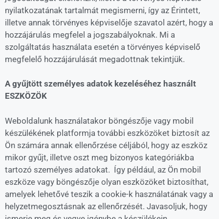
nyilatkozatának tartalmát megismerni, így az Érintett,
illetve annak törvényes képviselője szavatol azért, hogy a
hozzájárulás megfelel a jogszabályoknak. Mi a
szolgáltatás használata esetén a törvényes képviselő
megfelelő hozzájárulását megadottnak tekintjük.
A gyűjtött személyes adatok kezeléséhez használt
ESZKÖZÖK
Weboldalunk használatakor böngészője vagy mobil
készülékének platformja további eszközöket biztosít az
Ön számára annak ellenőrzése céljából, hogy az eszköz
mikor gyűjt, illetve oszt meg bizonyos kategóriákba
tartozó személyes adatokat. Így például, az Ön mobil
eszköze vagy böngészője olyan eszközöket biztosíthat,
amelyek lehetővé teszik a cookie-k használatának vagy a
helyzetmegosztásnak az ellenőrzését. Javasoljuk, hogy
ismerje meg és vegye igénybe a készülékein