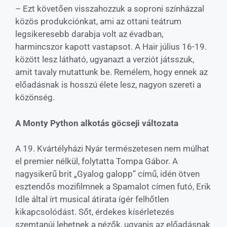
– Ezt követően visszahozzuk a soproni színházzal
közös produkciónkat, ami az ottani teátrum
legsikeresebb darabja volt az évadban,
harmincszor kapott vastapsot. A Hair július 16-19.
között lesz látható, ugyanazt a verziót játsszuk,
amit tavaly mutattunk be. Remélem, hogy ennek az
előadásnak is hosszú élete lesz, nagyon szereti a
közönség.
A Monty Python alkotás göcseji változata
A 19. Kvártélyházi Nyár természetesen nem múlhat
el premier nélkül, folytatta Tompa Gábor. A
nagysikerű brit „Gyalog galopp” című, idén ötven
esztendős mozifilmnek a Spamalot címen futó, Erik
Idle által írt musical átirata ígér felhőtlen
kikapcsolódást. Sőt, érdekes kísérletezés
szemtanúi lehetnek a nézők, ugyanis az előadásnak