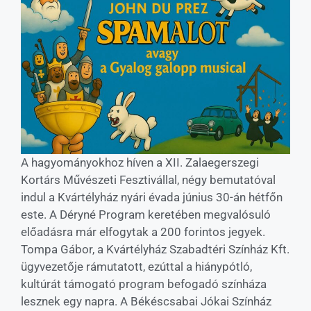
A hagyományokhoz híven a XII. Zalaegerszegi
Kortárs Művészeti Fesztivállal, négy bemutatóval
indul a Kvártélyház nyári évada június 30-án hétfőn
este. A Déryné Program keretében megvalósuló
előadásra már elfogytak a 200 forintos jegyek.
Tompa Gábor, a Kvártélyház Szabadtéri Színház Kft.
ügyvezetője rámutatott, ezúttal a hiánypótló,
kultúrát támogató program befogadó színháza
lesznek egy napra. A Békéscsabai Jókai Színház