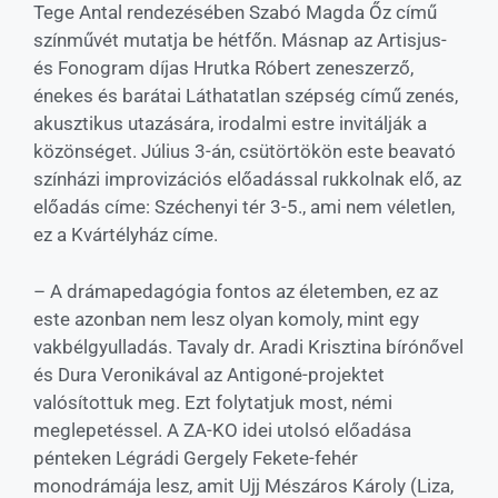
Tege Antal rendezésében Szabó Magda Őz című
színművét mutatja be hétfőn. Másnap az Artisjus-
és Fonogram díjas Hrutka Róbert zeneszerző,
énekes és barátai Láthatatlan szépség című zenés,
akusztikus utazására, irodalmi estre invitálják a
közönséget. Július 3-án, csütörtökön este beavató
színházi improvizációs előadással rukkolnak elő, az
előadás címe: Széchenyi tér 3-5., ami nem véletlen,
ez a Kvártélyház címe.
– A drámapedagógia fontos az életemben, ez az
este azonban nem lesz olyan komoly, mint egy
vakbélgyulladás. Tavaly dr. Aradi Krisztina bírónővel
és Dura Veronikával az Antigoné-projektet
valósítottuk meg. Ezt folytatjuk most, némi
meglepetéssel. A ZA-KO idei utolsó előadása
pénteken Légrádi Gergely Fekete-fehér
monodrámája lesz, amit Ujj Mészáros Károly (Liza,