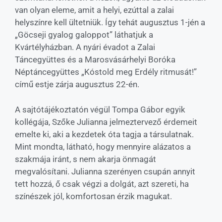
van olyan eleme, amit a helyi, ezúttal a zalai
helyszínre kell ültetniük. Így tehát augusztus 1-jén a
„Göcseji gyalog galoppot” láthatjuk a
Kvártélyházban. A nyári évadot a Zalai
Táncegyüttes és a Marosvásárhelyi Boróka
Néptáncegyüttes „Kóstold meg Erdély ritmusát!”
című estje zárja augusztus 22-én.
A sajtótájékoztatón végül Tompa Gábor egyik
kollégája, Szőke Julianna jelmeztervező érdemeit
emelte ki, aki a kezdetek óta tagja a társulatnak.
Mint mondta, látható, hogy mennyire alázatos a
szakmája iránt, s nem akarja önmagát
megvalósítani. Julianna szerényen csupán annyit
tett hozzá, ő csak végzi a dolgát, azt szereti, ha
színészek jól, komfortosan érzik magukat.