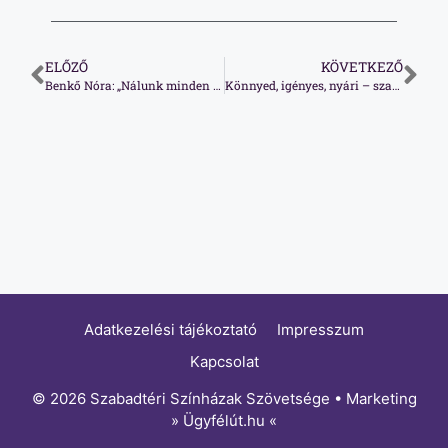
ELŐZŐ
KÖVETKEZŐ
Benkő Nóra: „Nálunk minden este premier”
Könnyed, igényes, nyári – szabadtéri színházak programját ajánlja a Fidelio!
Adatkezelési tájékoztató
Impresszum
Kapcsolat
© 2026 Szabadtéri Színházak Szövetsége • Marketing
»
Ügyfélút.hu
«