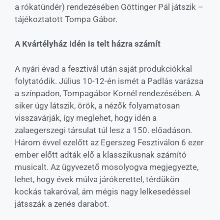
a rókatündér) rendezésében Göttinger Pál játszik –
tájékoztatott Tompa Gábor.
A Kvártélyház idén is telt házra számít
A nyári évad a fesztivál után saját produkciókkal
folytatódik. Július 10-12-én ismét a Padlás varázsa
a színpadon, Tompagábor Kornél rendezésében. A
siker úgy látszik, örök, a nézők folyamatosan
visszavárják, így meglehet, hogy idén a
zalaegerszegi társulat túl lesz a 150. előadáson.
Három évvel ezelőtt az Egerszeg Fesztiválon 6 ezer
ember előtt adták elő a klasszikusnak számító
musicalt. Az ügyvezető mosolyogva megjegyezte,
lehet, hogy évek múlva járókerettel, térdükön
kockás takaróval, ám mégis nagy lelkesedéssel
játsszák a zenés darabot.