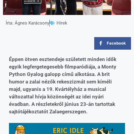
Írta:
Ágnes Karácsony
Hírek
Facebook
Éppen ötven esztendeje született minden idők
egyik legfergetegesebb filmparódiája, a Monty
Python Gyalog galopp című alkotása. A brit
humor a zalai nézők rekeszizmát sem kíméli
majd, ugyanis a 19. Kvártélyház a musical
változattal hívja közönségét az idei nyári
évadban. A részletekről június 23-án tartottak
sajtótájékoztatót Zalaegerszegen.