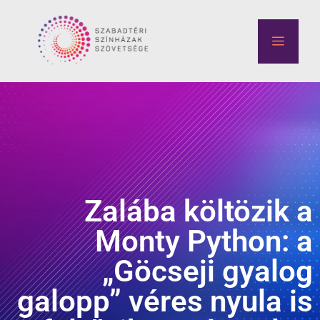
Zalába költözik a
Monty Python: a
„Göcseji gyalog
galopp” véres nyula is