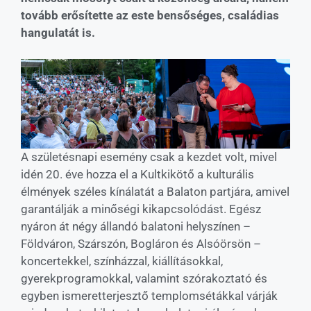
tovább erősítette az este bensőséges, családias
hangulatát is.
A születésnapi esemény csak a kezdet volt, mivel
idén 20. éve hozza el a Kultkikötő a kulturális
élmények széles kínálatát a Balaton partjára, amivel
garantálják a minőségi kikapcsolódást. Egész
nyáron át négy állandó balatoni helyszínen –
Földváron, Szárszón, Bogláron és Alsóörsön –
koncertekkel, színházzal, kiállításokkal,
gyerekprogramokkal, valamint szórakoztató és
egyben ismeretterjesztő templomsétákkal várják