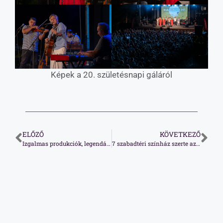
Képek a 20. születésnapi gáláról
ELŐZŐ
KÖVETKEZŐ
Izgalmas produkciók, legendás előadók a Zsámbéki Nyári Színházban
7 szabadtéri színház szerte az országban, ahol különleges előadásokkal készültek a nyárra