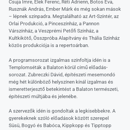
Csuja Imre, Elek Ferenc, Réti Adrienn, Botos Éva,
Rusznák András, Ember Márk és még sokan mások
– lépnek színpadra. Megtalálható az Art-Színtér, az
Orlai Produkció, a Pinceszínház, a Pannon
Várszínház, a Veszprémi Petőfi Színház, a
Kultkikötő, Összpróba Alapítvány és Thália Színház
közös produkciója is a repertoárban.
A programsorozat izgalmas színfoltja idén is a
Templomséták a Balaton körül című előadás-
sorozat. Zubreczki Dávid, építészeti mesemondó
még hét különböző helyszínen kínál izgalmas és
ismeretterjesztő betekintést a Balaton természeti,
építészeti múltjába és jelenébe.
A szervezők idén is gondoltak a legkisebbekre. A
gyerekeknek szóló előadások között szerepel
Süsü, Bogyó és Babóca, Kippkopp és Tipptopp