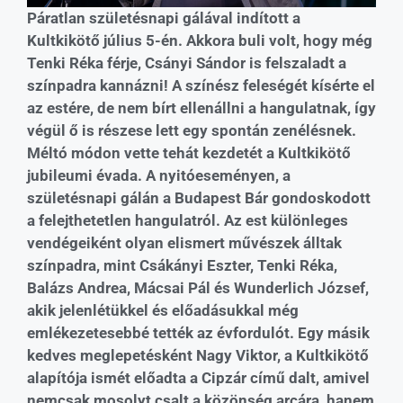
Páratlan születésnapi gálával indított a
Kultkikötő július 5-én. Akkora buli volt, hogy még
Tenki Réka férje, Csányi Sándor is felszaladt a
színpadra kannázni! A színész feleségét kísérte el
az estére, de nem bírt ellenállni a hangulatnak, így
végül ő is részese lett egy spontán zenélésnek.
Méltó módon vette tehát kezdetét a Kultkikötő
jubileumi évada. A nyitóeseményen, a
születésnapi gálán a Budapest Bár gondoskodott
a felejthetetlen hangulatról. Az est különleges
vendégeiként olyan elismert művészek álltak
színpadra, mint Csákányi Eszter, Tenki Réka,
Balázs Andrea, Mácsai Pál és Wunderlich József,
akik jelenlétükkel és előadásukkal még
emlékezetesebbé tették az évfordulót. Egy másik
kedves meglepetésként Nagy Viktor, a Kultkikötő
alapítója ismét előadta a Cipzár című dalt, amivel
nemcsak mosolyt csalt a közönség arcára, hanem