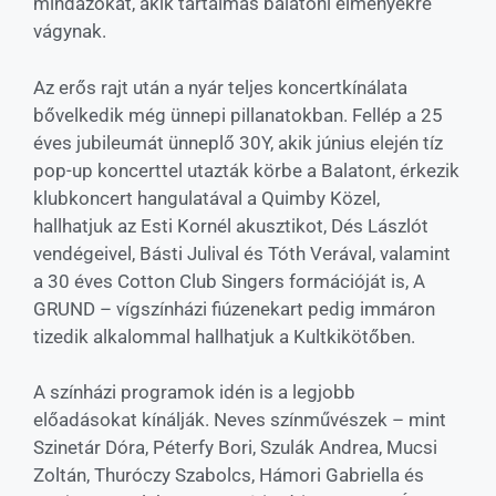
mindazokat, akik tartalmas balatoni élményekre
vágynak.
Az erős rajt után a nyár teljes koncertkínálata
bővelkedik még ünnepi pillanatokban. Fellép a 25
éves jubileumát ünneplő 30Y, akik június elején tíz
pop-up koncerttel utazták körbe a Balatont, érkezik
klubkoncert hangulatával a Quimby Közel,
hallhatjuk az Esti Kornél akusztikot, Dés Lászlót
vendégeivel, Básti Julival és Tóth Verával, valamint
a 30 éves Cotton Club Singers formációját is, A
GRUND – vígszínházi fiúzenekart pedig immáron
tizedik alkalommal hallhatjuk a Kultkikötőben.
A színházi programok idén is a legjobb
előadásokat kínálják. Neves színművészek – mint
Szinetár Dóra, Péterfy Bori, Szulák Andrea, Mucsi
Zoltán, Thuróczy Szabolcs, Hámori Gabriella és