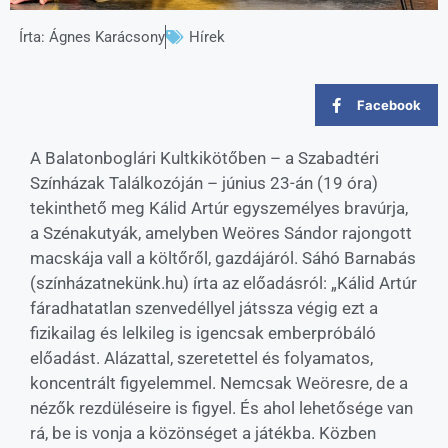
Írta:
Ágnes Karácsony
Hírek
Facebook
A Balatonboglári Kultkikötőben – a Szabadtéri
Színházak Találkozóján – június 23-án (19 óra)
tekinthető meg Kálid Artúr egyszemélyes bravúrja,
a Szénakutyák, amelyben Weöres Sándor rajongott
macskája vall a költőről, gazdájáról. Sáhó Barnabás
(színházatnekünk.hu) írta az előadásról: „Kálid Artúr
fáradhatatlan szenvedéllyel játssza végig ezt a
fizikailag és lelkileg is igencsak emberpróbáló
előadást. Alázattal, szeretettel és folyamatos,
koncentrált figyelemmel. Nemcsak
Weöresre, de a
nézők rezdüléseire is figyel. És ahol lehetősége van
rá, be is vonja a közönséget a játékba. Közben