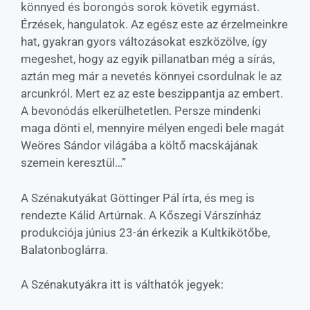
könnyed és borongós sorok követik egymást.
Érzések, hangulatok. Az egész este az érzelmeinkre
hat, gyakran gyors változásokat eszközölve, így
megeshet, hogy az egyik pillanatban még a sírás,
aztán meg már a nevetés könnyei csordulnak le az
arcunkról. Mert ez az este beszippantja az embert.
A bevonódás elkerülhetetlen. Persze mindenki
maga dönti el, mennyire mélyen engedi bele magát
Weöres Sándor világába a költő macskájának
szemein keresztül…”
A Szénakutyákat Göttinger Pál írta, és meg is
rendezte Kálid Artúrnak. A Kőszegi Várszínház
produkciója június 23-án érkezik a Kultkikötőbe,
Balatonboglárra.
A Szénakutyákra itt is válthatók jegyek: