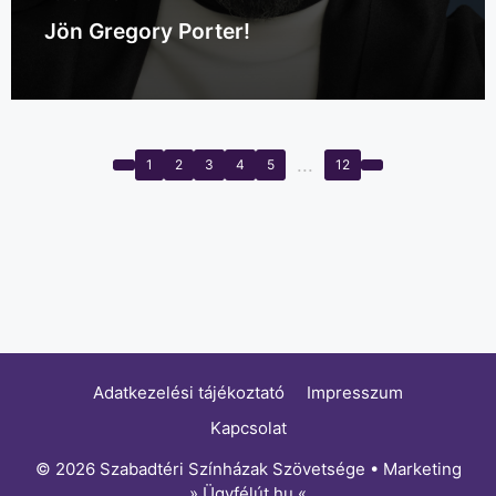
Jön Gregory Porter!
...
1
2
3
4
5
12
Adatkezelési tájékoztató
Impresszum
Kapcsolat
© 2026 Szabadtéri Színházak Szövetsége • Marketing
»
Ügyfélút.hu
«