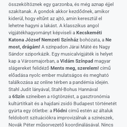
összeköltöznek egy garzonba, és még aznap éjjel
szakítanak. A gondok akkor kezdődnek, amikor
kiderül, hogy eltűnt az ajtó, amin keresztül el
lehetne hagyni a lakást. A klasszikus angol
vígjátékhagyományt képviseli a
Kecskeméti
Katona József Nemzeti Színház
bohózata, a
Ne
most, drágám!
A színpadon Járai Máté és Nagy
Sándor sziporkázik. Egy musicalvígjáték is helyet
kap a Városmajorban, a
Vidám Színpad
magyar
slágereket felidéző
Ments meg, szerelem!
című
előadása nyolc ember mulatságos és megható
találkozása az online térben a pandémia idején.
Stahl Judit lányával, Stahl-Bohus Hannával
a
6Szín
színeiben a rögtönzést, a gasztronómia
kultúrtitkait és a hajdani zsidó Budapest történetét
gyúrta egy ötletbe: a
Flódni
című estén az általuk
feldobott szituációkra improvizálnak a színészek,
Novák Péter műsorvezető koordinálásával. Nincs