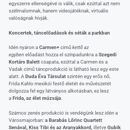
egyszerre ellenségévé is válik, csak ezúttal azt nem
szélmalomnak, hanem videojátéknak, virtuális
valóságnak hívják.
Koncertek, táncelőadások és séták a parkban
Idén nyáron a
Carmen+
című
kettő az
egyben
előadást hozza el színpadunkra a
Szegedi
Kortárs Balett
csapata, ezúttal a Carmen és a
Vadak című táncprodukció is látható lesz egy este
alatt. A
Duda Éva Társulat
szintén egy erős nő,
Frida Kahlo mexikói festő életét és művészetét
dolgozza fel egy látványos alkotásban, ez lesz
a
Frida, az élet múzsája
.
Számos zenés produkció is vendégünk lesz idén a
Városmajorban:
a Barabás Lőrinc Quartett
Senával, Kiss Tibi és az Aranyakkord,
illetve
Gubik