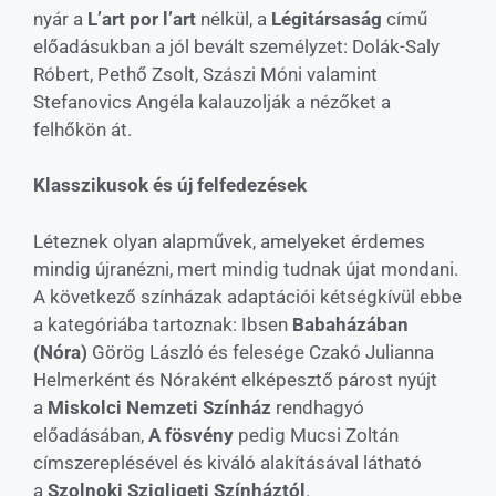
nyár a
L’art por l’art
nélkül, a
Légitársaság
című
előadásukban a jól bevált személyzet: Dolák-Saly
Róbert, Pethő Zsolt, Szászi Móni valamint
Stefanovics Angéla kalauzolják a nézőket a
felhőkön át.
Klasszikusok és új felfedezések
Léteznek olyan alapművek, amelyeket érdemes
mindig újranézni, mert mindig tudnak újat mondani.
A következő színházak adaptációi kétségkívül ebbe
a kategóriába tartoznak: Ibsen
Babaházában
(Nóra)
Görög László és felesége Czakó Julianna
Helmerként és Nóraként elképesztő párost nyújt
a
Miskolci Nemzeti Színház
rendhagyó
előadásában,
A fösvény
pedig Mucsi Zoltán
címszereplésével és kiváló alakításával látható
a
Szolnoki Szigligeti Színháztól
.