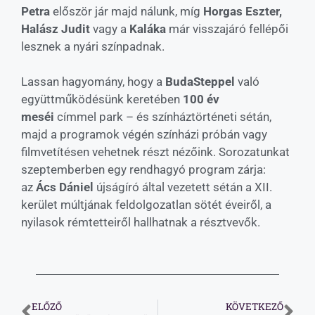
Petra
először jár majd nálunk, míg
Horgas Eszter,
Halász Judit
vagy a
Kaláka
már visszajáró fellépői
lesznek a nyári színpadnak.
Lassan hagyomány, hogy a
BudaSteppel
való
együttműködésünk keretében
100 év
meséi
címmel park – és színháztörténeti sétán,
majd a programok végén színházi próbán vagy
filmvetítésen vehetnek részt nézőink. Sorozatunkat
szeptemberben egy rendhagyó program zárja:
az
Ács Dániel
újságíró által vezetett sétán a XII.
kerület múltjának feldolgozatlan sötét éveiről, a
nyilasok rémtetteiről hallhatnak a résztvevők.
ELŐZŐ
KÖVETKEZŐ