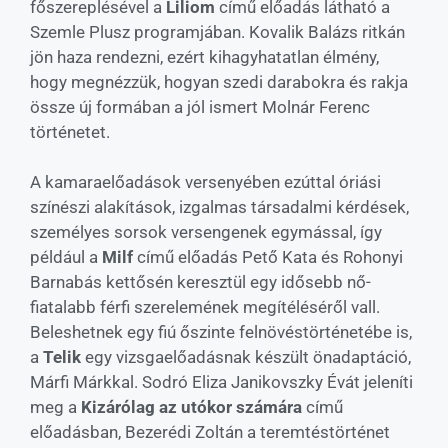
főszereplésével a
Liliom
című előadás látható a
Szemle Plusz programjában. Kovalik Balázs ritkán
jön haza rendezni, ezért kihagyhatatlan élmény,
hogy megnézzük, hogyan szedi darabokra és rakja
össze új formában a jól ismert Molnár Ferenc
történetet.
A kamaraelőadások versenyében ezúttal óriási
színészi alakítások, izgalmas társadalmi kérdések,
személyes sorsok versengenek egymással, így
például a
Milf
című előadás Pető Kata és Rohonyi
Barnabás kettősén keresztül egy idősebb nő-
fiatalabb férfi szerelemének megítéléséről vall.
Beleshetnek egy fiú őszinte felnövéstörténetébe is,
a
Telik
egy vizsgaelőadásnak készült önadaptáció,
Márfi Márkkal. Sodró Eliza Janikovszky Évát jeleníti
meg a
Kizárólag az utókor számára
című
előadásban, Bezerédi Zoltán a teremtéstörténet