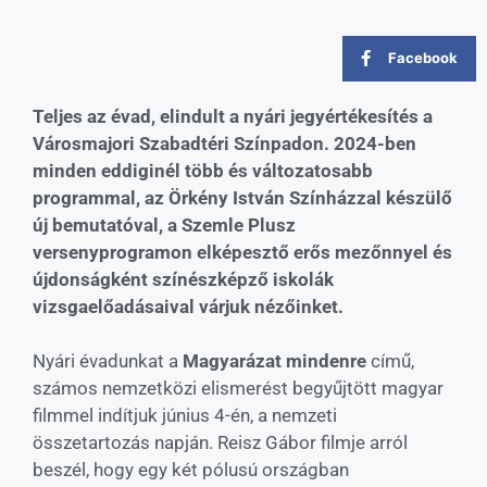
Facebook
Teljes az évad, elindult a nyári jegyértékesítés a
Városmajori Szabadtéri Színpadon. 2024-ben
minden eddiginél több és változatosabb
programmal, az Örkény István Színházzal készülő
új bemutatóval, a Szemle Plusz
versenyprogramon elképesztő erős mezőnnyel és
újdonságként színészképző iskolák
vizsgaelőadásaival várjuk nézőinket.
Nyári évadunkat a
Magyarázat mindenre
című,
számos nemzetközi elismerést begyűjtött magyar
filmmel indítjuk június 4-én, a nemzeti
összetartozás napján. Reisz Gábor filmje arról
beszél, hogy egy két pólusú országban