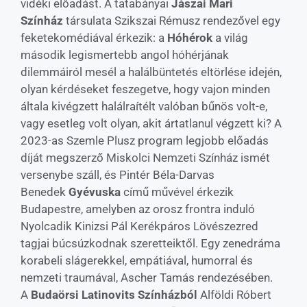
vidéki előadást. A tatabányai
Jászai Mari
Színház
társulata Szikszai Rémusz rendezővel egy
feketekomédiával érkezik: a
Hóhérok
a világ
második legismertebb angol hóhérjának
dilemmáiról mesél a halálbüntetés eltörlése idején,
olyan kérdéseket feszegetve, hogy vajon minden
általa kivégzett halálraítélt valóban bűnös volt-e,
vagy esetleg volt olyan, akit ártatlanul végzett ki? A
2023-as Szemle Plusz program legjobb előadás
díját megszerző Miskolci Nemzeti Színház ismét
versenybe száll, és Pintér Béla-Darvas
Benedek
Gyévuska
című művével érkezik
Budapestre, amelyben az orosz frontra induló
Nyolcadik Kinizsi Pál Kerékpáros Lövészezred
tagjai búcsúzkodnak szeretteiktől. Egy zenedráma
korabeli slágerekkel, empátiával, humorral és
nemzeti traumával, Ascher Tamás rendezésében.
A
Budaörsi Latinovits Színházból
Alföldi Róbert