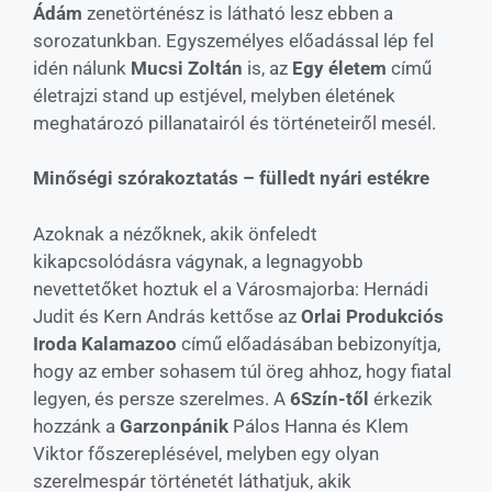
Ádám
zenetörténész is látható lesz ebben a
sorozatunkban. Egyszemélyes előadással lép fel
idén nálunk
Mucsi Zoltán
is, az
Egy életem
című
életrajzi stand up estjével, melyben életének
meghatározó pillanatairól és történeteiről mesél.
Minőségi szórakoztatás – fülledt nyári estékre
Azoknak a nézőknek, akik önfeledt
kikapcsolódásra vágynak, a legnagyobb
nevettetőket hoztuk el a Városmajorba: Hernádi
Judit és Kern András kettőse az
Orlai Produkciós
Iroda
Kalamazoo
című előadásában bebizonyítja,
hogy az ember sohasem túl öreg ahhoz, hogy fiatal
legyen, és persze szerelmes. A
6Szín-től
érkezik
hozzánk a
Garzonpánik
Pálos Hanna és Klem
Viktor főszereplésével, melyben egy olyan
szerelmespár történetét láthatjuk, akik