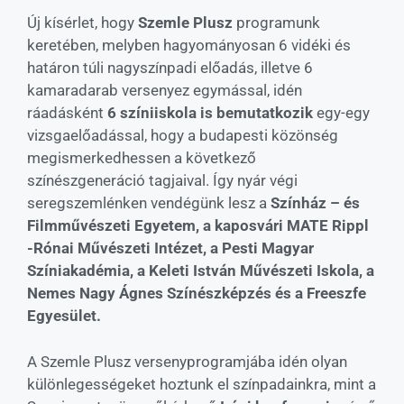
Új kísérlet, hogy
Szemle Plusz
programunk
keretében, melyben hagyományosan 6 vidéki és
határon túli nagyszínpadi előadás, illetve 6
kamaradarab versenyez egymással, idén
ráadásként
6 színiiskola is bemutatkozik
egy-egy
vizsgaelőadással, hogy a budapesti közönség
megismerkedhessen a következő
színészgeneráció tagjaival. Így nyár végi
seregszemlénken vendégünk lesz a
Színház – és
Filmművészeti Egyetem, a kaposvári MATE Rippl
-Rónai Művészeti Intézet, a Pesti Magyar
Színiakadémia, a Keleti István Művészeti Iskola, a
Nemes Nagy Ágnes Színészképzés és a Freeszfe
Egyesület.
A Szemle Plusz versenyprogramjába idén olyan
különlegességeket hoztunk el színpadainkra, mint a