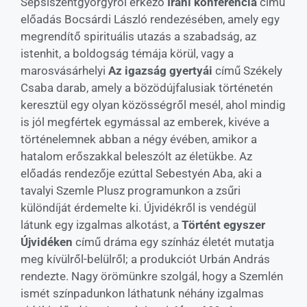
Sepsiszentgyörgyről érkező
Iráni konferencia
című
előadás Bocsárdi László rendezésében, amely egy
megrendítő spirituális utazás a szabadság, az
istenhit, a boldogság témája körül, vagy a
marosvásárhelyi
Az igazság gyertyái
című Székely
Csaba darab, amely a bözödújfalusiak történetén
keresztül egy olyan közösségről mesél, ahol mindig
is jól megfértek egymással az emberek, kivéve a
történelemnek abban a négy évében, amikor a
hatalom erőszakkal beleszólt az életükbe. Az
előadás rendezője ezúttal Sebestyén Aba, aki a
tavalyi Szemle Plusz programunkon a zsűri
különdíját érdemelte ki. Újvidékről is vendégül
látunk egy izgalmas alkotást, a
Történt egyszer
Újvidéken
című dráma egy színház életét mutatja
meg kívülről-belülről; a produkciót Urbán András
rendezte. Nagy örömünkre szolgál, hogy a Szemlén
ismét színpadunkon láthatunk néhány izgalmas