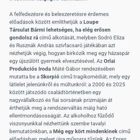
A felfedezésre és beleszeretésre érdemes
előadások között említhetjük a
Loupe
Társulat
Bármi lehetséges, ha elég erősen
gondolsz rá
című alkotását, melyben Sodró Eliza
és Rusznák András szívfacsaró játékában azt
nézhetjük végig, hogyan birkózik meg egy házaspár
egy újszülött gyermek elvesztésével. Az
Orlai
Produkciós Iroda
Máté Gábor rendezésében
mutatta be a
Skorpió
című tragikomédiát, mely egy
látlelet jelenünkről és múltunkról: a 2000 és 2025
között játszódó családtörténetben egy
nagyvállalkozó és fiai sorsának prizmáján át
érthetjük meg a rendszerváltás máig ható
ellentmondásosságát. Az alkoholhoz fűződő
viszonyunkkal nézhettünk szembe tavalyi
bemutatónkban, a
Még egy kört mindenkinek
című
előadásban, melyet újra műsorra tűzünk. Az Epres