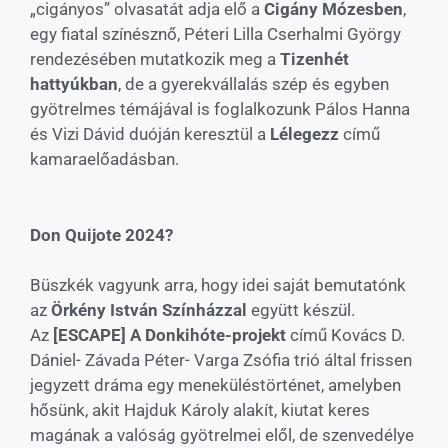
„cigányos” olvasatát adja elő a
Cigány Mózesben
,
egy fiatal színésznő, Péteri Lilla Cserhalmi György
rendezésében mutatkozik meg a
Tizenhét
hattyúkban
, de a gyerekvállalás szép és egyben
gyötrelmes témájával is foglalkozunk Pálos Hanna
és Vizi Dávid duóján keresztül a
Lélegezz
című
kamaraelőadásban.
Don Quijote 2024?
Büszkék vagyunk arra, hogy idei saját bemutatónk
az
Örkény István Színházzal
együtt készül.
Az
[ESCAPE] A Donkihóte-projekt
című Kovács D.
Dániel- Závada Péter- Varga Zsófia trió által frissen
jegyzett dráma egy meneküléstörténet, amelyben
hősünk, akit Hajduk Károly alakít, kiutat keres
magának a valóság gyötrelmei elől, de szenvedélye