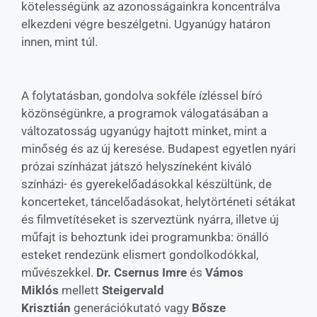
kötelességünk az azonosságainkra koncentrálva
elkezdeni végre beszélgetni. Ugyanúgy határon
innen, mint túl.
A folytatásban, gondolva sokféle ízléssel bíró
közönségünkre, a programok válogatásában a
változatosság ugyanúgy hajtott minket, mint a
minőség és az új keresése. Budapest egyetlen nyári
prózai színházat játszó helyszíneként kiváló
színházi- és gyerekelőadásokkal készültünk, de
koncerteket, táncelőadásokat, helytörténeti sétákat
és filmvetítéseket is szerveztünk nyárra, illetve új
műfajt is behoztunk idei programunkba: önálló
esteket rendezünk elismert gondolkodókkal,
művészekkel.
Dr. Csernus Imre
és
Vámos
Miklós
mellett
Steigervald
Krisztián
generációkutató vagy
Bősze