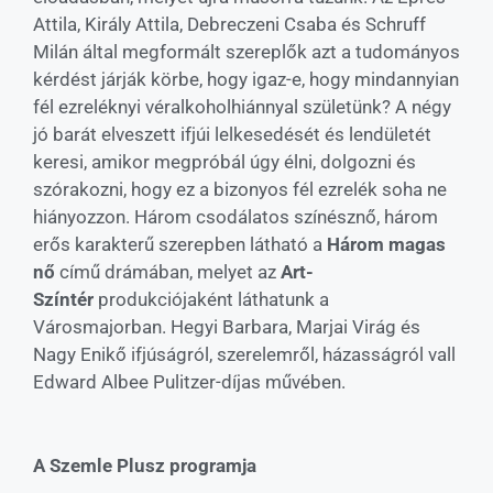
Attila, Király Attila, Debreczeni Csaba és Schruff
Milán által megformált szereplők azt a tudományos
kérdést járják körbe, hogy igaz-e, hogy mindannyian
fél ezreléknyi véralkoholhiánnyal születünk? A négy
jó barát elveszett ifjúi lelkesedését és lendületét
keresi, amikor megpróbál úgy élni, dolgozni és
szórakozni, hogy ez a bizonyos fél ezrelék soha ne
hiányozzon. Három csodálatos színésznő, három
erős karakterű szerepben látható a
Három magas
nő
című drámában, melyet az
Art-
Színtér
produkciójaként láthatunk a
Városmajorban. Hegyi Barbara, Marjai Virág és
Nagy Enikő ifjúságról, szerelemről, házasságról vall
Edward Albee Pulitzer-díjas művében.
A Szemle Plusz programja